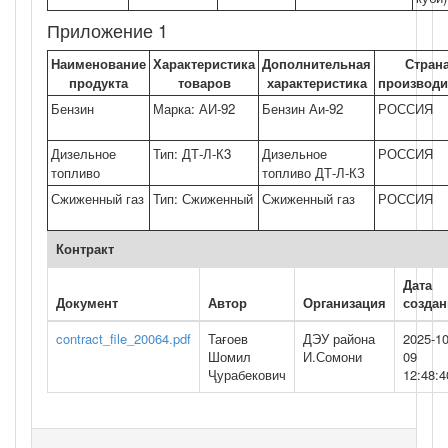
Приложение 1
Наименование
Характеристика
Дополнительная
Стран
продукта
товаров
характеристика
производи
Бензин
Марка: АИ-92
Бензин Аи-92
РОССИЯ
Дизельное
Тип: ДТ-Л-К3
Дизельное
РОССИЯ
топливо
топливо ДТ-Л-КЗ
Сжиженный газ
Тип: Сжиженный
Сжиженный газ
РОССИЯ
Контракт
Дата
Документ
Автор
Организация
создан
contract_file_20064.pdf
Тағоев
ДЭУ района
2025-10
Шомил
И.Сомони
09
Ҷурабекович
12:48:4