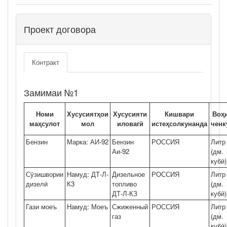
Проект договора
Контракт
Замимаи №1
Номи
Хусусиятҳои
Хусусияти
Кишвари
Воҳ
маҳсулот
мол
иловагӣ
истеҳсолкунанда
ченк
Бензин
Марка: АИ-92
Бензин
РОССИЯ
Литр
Аи-92
(дм.
кубӣ)
Сӯзишвории
Намуд: ДТ-Л-
Дизельное
РОССИЯ
Литр
дизелӣ
К3
топливо
(дм.
ДТ-Л-КЗ
кубӣ)
Гази моеъ
Намуд: Моеъ
Сжиженный
РОССИЯ
Литр
газ
(дм.
кубӣ)