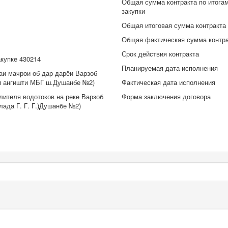
Общая сумма контракта по итога
закупки
Общая итоговая сумма контракта
Общая фактическая сумма контр
Срок действия контракта
акупке 430214
Планируемая дата исполнения
аи мачрои об дар дарёи Варзоб
ри ангишти МБГ ш.Душанбе №2)
Фактическая дата исполнения
лителя водотоков на реке Варзоб
Форма заключения договора
лада Г. Г. Г.)Душанбе №2)