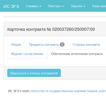
ИС ЭГЗ
Справка
Реестры
Закупки
База зна
Карточка контракта № 020037260/250007/00
Общие
Предметы контракта
Стороны контракта
1
Журнал согласования
Обеспечение исполнения контракта
Вернуться к списку контрактов
ИС ЭГЗ © 2026 |
Агентство по государственным закупкам товаров, рабо