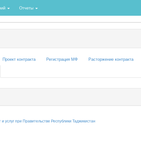
ний
Отчеты
Проект контракта
Регистрация МФ
Расторжение контракта
т и услуг при Правительстве Республики Таджикистан